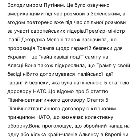
Володимиром Путіним. Це було озвучено
американцями під час розмови з Зеленським, а
згодом повторено вже під час спільної розмови
за участі європейських лідерів.Прем'єр-міністр
Італії Джорджа Мелоні також зазначила, що
пророзиція Трампа щодо гарантій безпеки для
України – це "найцікавіші події" саміту на
Алясці.Вона також підкреслила, що Трамп у своїй
бесіді нібито дотримувався італійської ідеї
гарантій безпеки, яка була натхненною 5 статтею
доровору НАТО.Що відомо про 5 статтю
Північноатлантичного договору Стаття 5
Північноатлантичного договору є ключовим
принципом НАТО, що визначає колективну
оборону.Вона проголошує, що збройний напад на
одну або кілька країн-членів Альянсу в Європі чи