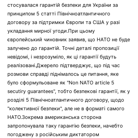
стосувалася гарантій безпеки для України за
принципом 5 статті Північноатлантичного
договору за підтримки Європи та США у разі
укладання мирної угоди.При цьому
європейський чиновник заявив, що НАТО не буде
залучено до гарантій. Точні деталі пропозиції
невідомі, і незрозуміло, як ці гарантії будуть
реалізовані.Джерело підтверджує, що під час
розмови справді піднімалось це питання, яке
було сформульоване як "Non NATO article 5
secutiry guarantees", тобто безпекові гарантії, як у
розділі 5 Північноатлантичного договору, щодо
"колективної безпеки", але не в форматі самого
НАТО.Зокрема американська сторона
запропонувала таку гарантію безпеки, начебто
погоджену з російським диктатором