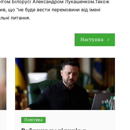
нтом Білорусі Александром Лукашенком.Також
вив, що "не буде вести перемовини від імені
льні питання.
Наступна
Політика