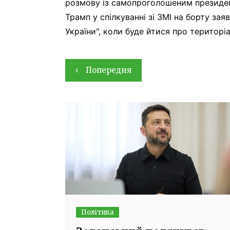
розмову із самопроголошеним президе
Трамп у спілкуванні зі ЗМІ на борту зая
України", коли буде йтися про територіа
Навігація
Попередня
записів
Політика