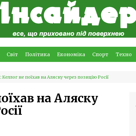
Світ
Політика
Економіка
Спорт
Техно
: Келлог не поїхав на Аляску через позицію Росії
поїхав на Аляску
осії