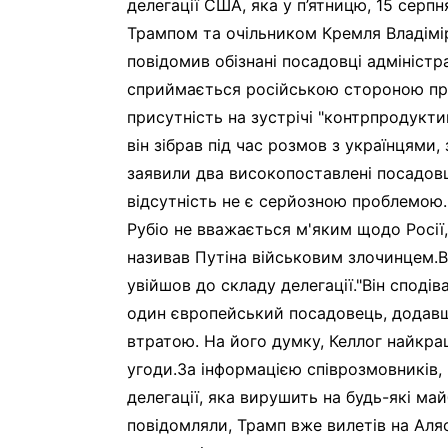
делегації США, яка у п’ятницю, 15 серп
Трампом та очільником Кремля Владімі
повідомив обізнані посадовці адміністр
сприймається російською стороною при
присутність на зустрічі "контрпродукти
він зібрав під час розмов з українцями
заявили два високопоставлені посадовц
відсутність не є серйозною проблемою.
Рубіо не вважається м'яким щодо Росії, 
називав Путіна військовим злочинцем.В
увійшов до складу делегації."Він сподіва
один європейський посадовець, додавши
втратою. На його думку, Келлог найкра
угоди.За інформацією співрозмовників,
делегації, яка вирушить на будь-які ма
повідомляли, Трамп вже вилетів на Аля