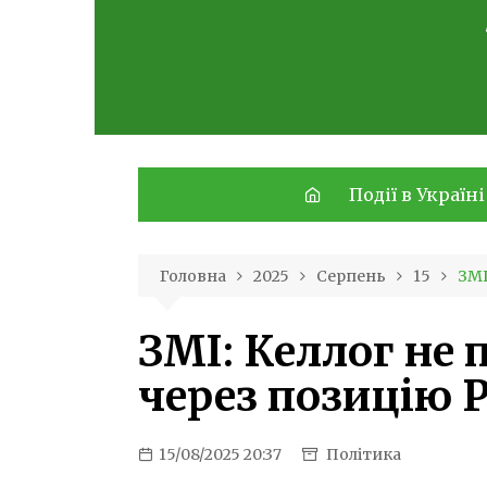
Skip
to
content
Події в Україні
Головна
2025
Серпень
15
ЗМІ
ЗМІ: Келлог не 
через позицію Р
15/08/2025 20:37
Політика