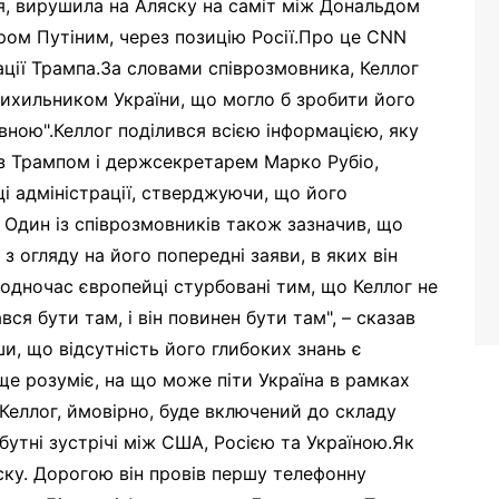
ня, вирушила на Аляску на саміт між Дональдом
ром Путіним, через позицію Росії.Про це CNN
ації Трампа.За словами співрозмовника, Келлог
хильником України, що могло б зробити його
вною".Келлог поділився всією інформацією, яку
, з Трампом і держсекретарем Марко Рубіо,
і адміністрації, стверджуючи, що його
 Один із співрозмовників також зазначив, що
з огляду на його попередні заяви, в яких він
одночас європейці стурбовані тим, що Келлог не
вся бути там, і він повинен бути там", – сказав
, що відсутність його глибоких знань є
ще розуміє, на що може піти Україна в рамках
 Келлог, ймовірно, буде включений до складу
йбутні зустрічі між США, Росією та Україною.Як
ску. Дорогою він провів першу телефонну