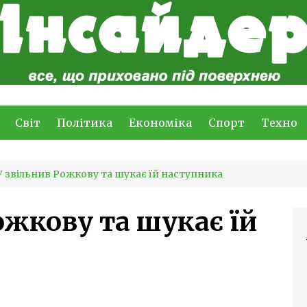
Світ
Політика
Економіка
Спорт
Техно
 звільнив Рожкову та шукає їй наступника
ожкову та шукає їй