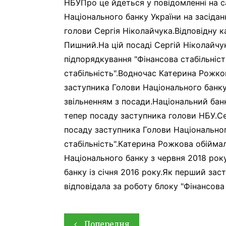
НБУПро це йдеться у повідомленні на с
Національного банку України на засіда
голови Сергія Ніколайчука.Відповідну 
Пишний.На цій посаді Сергій Ніколайч
підпорядкування "Фінансова стабільніс
стабільність".Водночас Катерина Рожк
заступника Голови Національного банку 
звільненням з посади.Національний бан
тепер посаду заступника голови НБУ.Се
посаду заступника Голови Національно
стабільність".Катерина Рожкова обійма
Національного банку з червня 2018 рок
банку із січня 2016 року.Як перший зас
відповідала за роботу блоку "Фінансова 
Навігація
Попередня