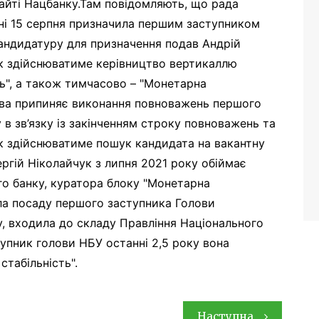
айті Нацбанку.Там повідомляють, що рада
нні 15 серпня призначила першим заступником
кандидатуру для призначення подав Андрій
ук здійснюватиме керівництво вертикаллю
ть", а також тимчасово – "Монетарна
ова припиняє виконання повноважень першого
в зв’язку із закінченням строку повноважень та
к здійснюватиме пошук кандидата на вакантну
ргій Ніколайчук з липня 2021 року обіймає
го банку, куратора блоку "Монетарна
ла посаду першого заступника Голови
у, входила до складу Правління Національного
тупник голови НБУ останні 2,5 року вона
стабільність".
Наступна