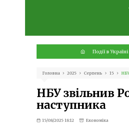
Skip
to
content
Події в Україні
Головна
2025
Серпень
15
НБУ
НБУ звільнив Р
наступника
15/08/2025 18:12
Економіка