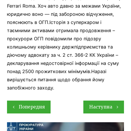
Ferrari Roma. Хоч авто давно за межами України,
юридично воно — під забороною відчуження,
пояснюють в ОГП.Історія з суперкаром і
таємними активами отримала продовження –
прокурори ОГП повідомили про підозру
колишньому керівнику держпідприємства та
діючому адвокату за ч. 2 ст. 366-2 КК України –
декларування недостовірної інформації на суму
понад 2500 прожиткових мінімумів.Наразі
вирішується питання щодо обрання йому
запобіжного заходу.
Навігація
Попередня
Наступна
записів