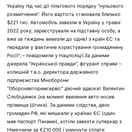
Україну під час дії пільгового порядку "нульового
розмитнення". Його вартість становила близько
$221 тис. Автомобіль завезли в Україну у травні
2022 року, зареєстрували на підставну особу, а
вже за тиждень вивезли до однієї з країн ЄС та
передали у фактичне користування громадянину
Росії", – повідомили у Нацполіції.За даними
джерела "Української правди", фігурант справи –
колишній т.в.о. директора державного
підприємства Міноборони
"Оборонавторемсервіс" діючий адвокат Валентин
Слободянюк (на момент ввезення авто носив
прізвище Штика). За даними слідства, двоє
громадян РФ, які мешкали у країнах ЄС (один
мав паспорт Панами), хотіли завезти суперкар з
Німеччини за €210 000 і уникнути сплати