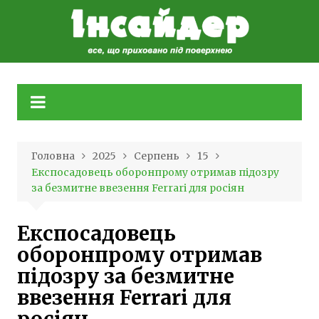
Skip
to
content
Головна
2025
Серпень
15
Експосадовець оборонпрому отримав підозру
за безмитне ввезення Ferrari для росіян
Експосадовець
оборонпрому отримав
підозру за безмитне
ввезення Ferrari для