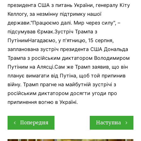
президента США з питань України, генералу Кіту
Келлогу, за незмінну підтримку нашої
держави."Працюємо далі. Мир через силу", –
підсумував Єрмак.Зустріч Трампа з
ПутінимНагадаємо, у п'ятницю, 15 серпня,
запланована зустріч президента США Дональда
Трампа з російським диктатором Володимиром
Путіним на Алясці.Сам же Трамп заявив, що він
планує вимагати від Путіна, щоб той припинив
війну. Трамп прагне на майбутній зустрічі з
російським диктатором досягти угоди про
припинення вогню в Україні.
Навігація
Попередня
Наступна
записів