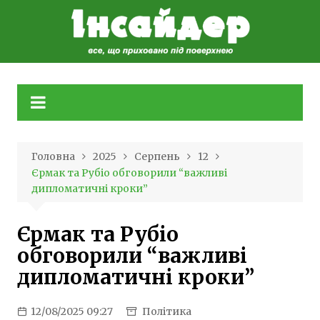
Skip
to
content
Головна
2025
Серпень
12
Єрмак та Рубіо обговорили “важливі
дипломатичні кроки”
Єрмак та Рубіо
обговорили “важливі
дипломатичні кроки”
12/08/2025 09:27
Політика