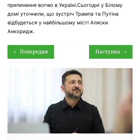
припинення вогню в Україні.Сьогодні у Білому
домі уточнили, що зустріч Трампа та Путіна
відбудеться у найбільшому місті Аляски
Анкоридж.
Навігація
Попередня
Наступна
записів