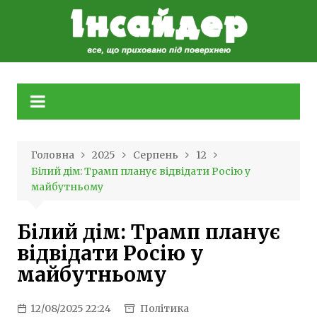
Skip
to
content
Головна
2025
Серпень
12
Білий дім: Трамп планує відвідати Росію у
майбутньому
Білий дім: Трамп планує
відвідати Росію у
майбутньому
12/08/2025 22:24
Політика