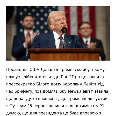
Президент США Дональд Трамп в майбутньому
планує здійснити візит до Росії.Про це заявила
прессекретар Білого дому Керолайн Левітт під
час брифінгу, повідомляє Sky News.Левітт завила,
що вона "дуже впевнена", що Трамп після зустрічі
з Путіним 15 серпня залишиться оптимістом."Я
думаю, що для президента це буде вправою з