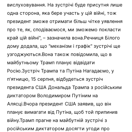
вислуховування. На зустрічі буде присутня лише
одна сторона, яка бере участь у цій війні, тож
президент зможе отримати більш чітке уявлення
про те, як, сподіваємося, ми зможемо покласти
край цій війні", – зазначила вона.Речниця Білого
дому додала, що "механізм і графік" зустрічі ще
узгоджуються.Вона також повідомила, що в
майбутньому Трамп планує відвідати
Росію.Зустріч Трампа та Путіна Нагадаємо, у
п'ятницю, 15 серпня, відбудеться зустріч
президента США Дональда Трампа з російським
диктатором Володимиром Путіним на
Алясці.Вчора президент США заявив, що він
планує вимагати від Путіна, щоб той припинив
війну.Трамп прагне на майбутній зустрічі з
російським диктатором досягти угоди про