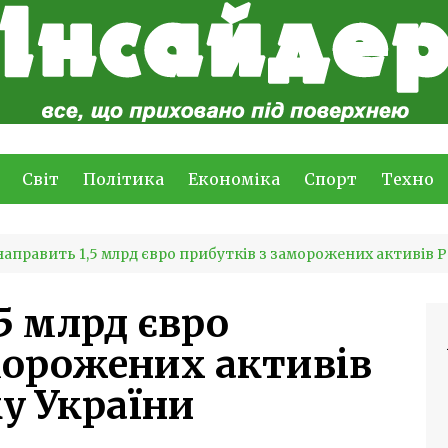
Світ
Політика
Економіка
Спорт
Техно
направить 1,5 млрд євро прибутків з заморожених активів 
5 млрд євро
морожених активів
у України