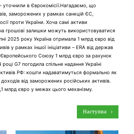
 – уточнили в Єврокомісії.Нагадаємо, що
вів, заморожених у рамках санкцій ЄС,
осії проти України. Хоча самі активи
 на грошові залишки можуть використовуватися
пні 2025 року Україна отримала 1 млрд євро від
вів у рамках іншої ініціативи – ERA від держав
д Європейського Союзу 1 млрд євро за рахунок
 році G7 погодила спільне надання Україні
активів РФ: кошти надаватимуться формально як
 доходів від заморожених російських активів.
1 млрд євро у межах цього механізму.
Наступна