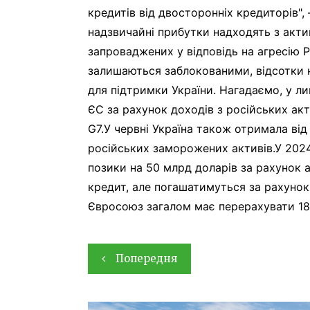
кредитів від двосторонніх кредиторів",
надзвичайні прибутки надходять з акти
запроваджених у відповідь на агресію Р
залишаються заблокованими, відсотки
для підтримки України. Нагадаємо, у ли
ЄС за рахунок доходів з російських акти
G7.У червні Україна також отримала ві
російських заморожених активів.У 2024
позики на 50 млрд доларів за рахунок 
кредит, але погашатимуться за рахунок
Євросоюз загалом має перерахувати 18,
Навігація
Попередня
записів