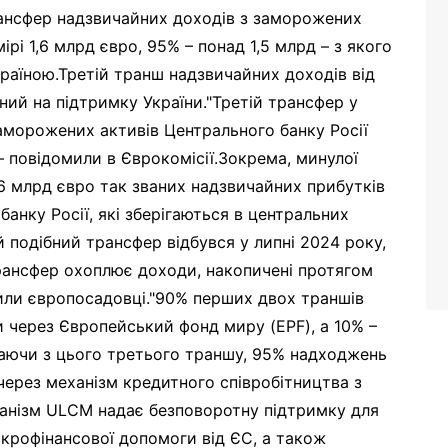
ансфер надзвичайних доходів з заморожених
ірі 1,6 млрд євро, 95% – понад 1,5 млрд – з якого
країною.Третій транш надзвичайних доходів від
ий на підтримку України."Третій трансфер у
заморожених активів Центрального банку Росії
– повідомили в Єврокомісії.Зокрема, минулої
6 млрд євро так званих надзвичайних прибутків
анку Росії, які зберігаються в центральних
 подібний трансфер відбувся у липні 2024 року,
 трансфер охоплює доходи, накопичені протягом
или європосадовці."90% перших двох траншів
и через Європейський фонд миру (EPF), а 10% –
инаючи з цього третього траншу, 95% надходжень
через механізм кредитного співробітництва з
ханізм ULCM надає безповоротну підтримку для
акрофінансової допомоги від ЄС, а також