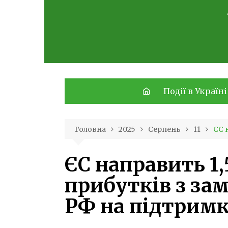
Skip
to
content
Події в Україні
Головна
2025
Серпень
11
ЄС 
ЄС направить 1,
прибутків з за
РФ на підтримк