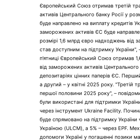
Європейський Союз отримав третій тр
активів Центрального банку Росії у розм
буде направлено на виплату кредитів У
заморожених активів ЄС буде направлен
розмірі 1,6 млрд євро надходжень від 
став доступним на підтримку України", 
п’ятниці Європейський Союз отримав 1,
від заморожених активів Центрального б
депозитаріях цінних паперів ЄС. Перший
а другий – у квітні 2025 року. "Третій
першої половини 2025 року", – повідом
були використані для підтримки Україн
через інструмент Ukraine Facility. Поч
буде спрямовано на підтримку України 
Україною (ULCM), а 5% – через EPF. Ме
допомоги Україні у погашенні позики м