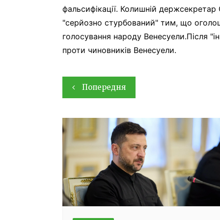
фальсифікації. Колишній держсекретар 
"серйозно стурбований" тим, що оголо
голосування народу Венесуели.Після "і
проти чиновників Венесуели.
Навігація
Попередня
записів