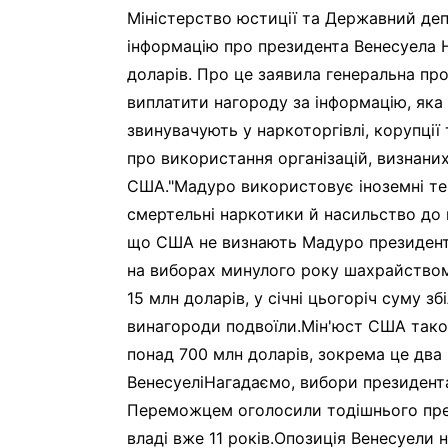
Міністерство юстиції та Державний де
інформацію про президента Венесуела 
доларів. Про це заявила генеральна п
виплатити нагороду за інформацію, яка
звинувачують у наркоторгівлі, корупції
про використання організацій, визнани
США."Мадуро використовує іноземні тер
смертельні наркотики й насильство до н
що США не визнають Мадуро президенто
на виборах минулого року шахрайством
15 млн доларів, у січні цьогоріч суму з
винагороди подвоїли.Мін'юст США також
понад 700 млн доларів, зокрема це два 
ВенесуеліНагадаємо, вибори президента
Переможцем оголосили тодішнього през
владі вже 11 років.Опозиція Венесуели 