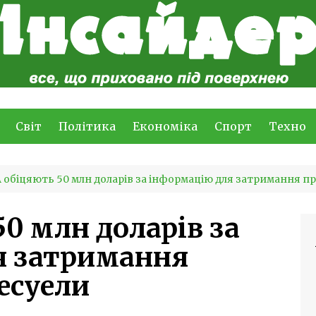
Світ
Політика
Економіка
Спорт
Техно
обіцяють 50 млн доларів за інформацію для затримання п
0 млн доларів за
я затримання
есуели