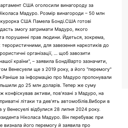
партамент США оголосили винагороду за
Ніколаса Мадуро. Розмір винагороди – 50 млн
рокурорка США Памела Бонді.США готові
 дасть змогу затримати Мадуро, якого
 та порушенні прав людини. Йдеться, зокрема,
х терористичними, для завезення наркотиків до
ористичні організації, … щоб завозити
ашої країни", – заявила БондіВарто зазначити,
м Венесуели ще з 2019 року, а його "перемогу"
.Раніше за інформацію про Мадуро пропонували
більшили до 25 млн доларів. Тепер же суму
 конфіскував активи, пов'язані з Мадуро, на
приватні літаки та дев'ять автомобілів.Вибори в
 у Венесуелі відбулися 28 липня 2024 року.
идента Ніколаса Мадуро. Він перебуває при
не визнала його перемогу й заявила про