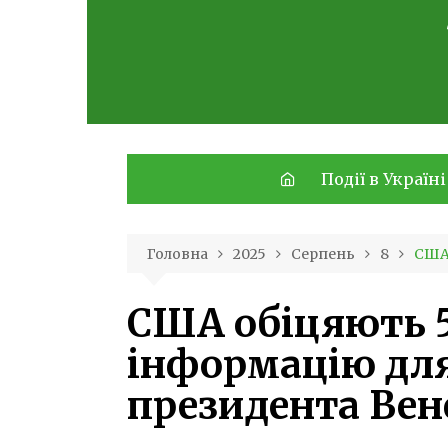
Skip
to
content
Події в Україні
Головна
2025
Серпень
8
США 
США обіцяють 5
інформацію дл
президента Вен