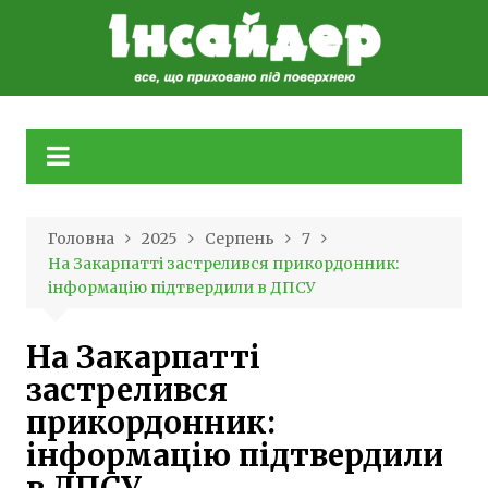
Skip
to
content
Головна
2025
Серпень
7
На Закарпатті застрелився прикордонник:
інформацію підтвердили в ДПСУ
На Закарпатті
застрелився
прикордонник:
інформацію підтвердили