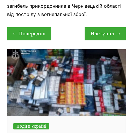
загибель прикордонника в Чернівецькій області
від пострілу з вогнепальної зброї.
Навігація
Попередня
Наступна
записів
Події в Україні