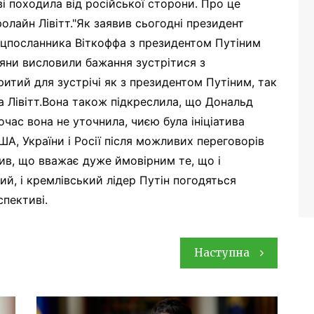
і походила від російської сторони. Про це
ролайн Лівітт."Як заявив сьогодні президент
 спецпосланника Віткоффа з президентом Путіним
іяни висловили бажання зустрітися з
итий для зустрічі як з президентом Путіним, так
а Лівітт.Вона також підкреслила, що Дональд
очас вона не уточнила, чиєю була ініціатива
ША, України і Росії після можливих переговорів
ив, що вважає дуже ймовірним те, що і
й, і кремлівський лідер Путін погодяться
спективі.
Наступна