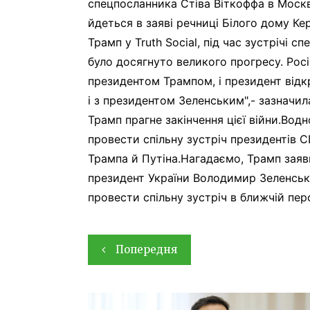
спецпосланника Стіва Віткоффа в Москв
йдеться в заяві речниці Білого дому Ке
Трамп у Truth Social, під час зустрічі
було досягнуто великого прогресу. Рос
президентом Трампом, і президент відкр
і з президентом Зеленським",- зазначил
Трамп прагне закінчення цієї війни.Водн
провести спільну зустріч президентів С
Трампа й Путіна.Нагадаємо, Трамп заяв
президент України Володимир Зеленськи
провести спільну зустріч в ближчій пер
Навігація
Попередня
записів