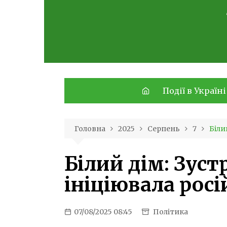
Skip
to
content
Події в Україні
Головна
2025
Серпень
7
Біли
Білий дім: Зуст
ініціювала росі
07/08/2025 08:45
Політика