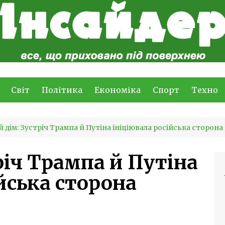
Світ
Політика
Економіка
Спорт
Техно
й дім: Зустріч Трампа й Путіна ініціювала російська сторона
річ Трампа й Путіна
йська сторона