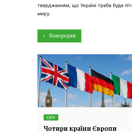
твердженням, що Україні треба буде піт
миру.
Навігація
Попередня
записів
Світ
Чотири країни Європи