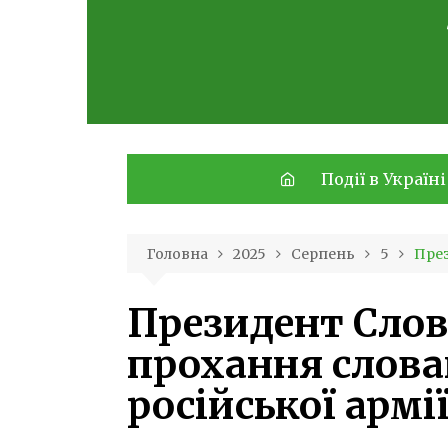
Skip
to
content
Події в Україні
Головна
2025
Серпень
5
През
Президент Сло
прохання слова
російської армі