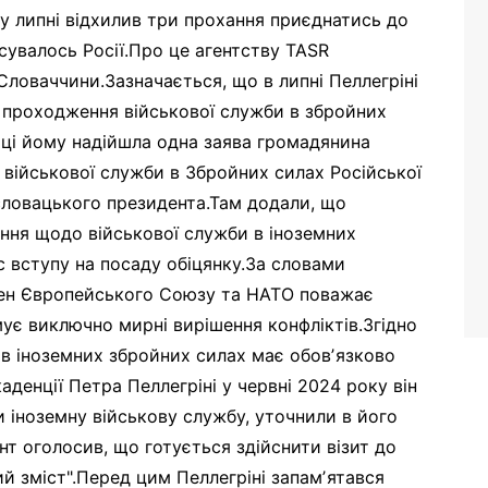
у липні відхилив три прохання приєднатись до
сувалось Росії.Про це агентству TASR
Словаччини.Зазначається, що в липні Пеллегріні
 проходження військової служби в збройних
яці йому надійшла одна заява громадянина
військової служби в Збройних силах Російської
 словацького президента.Там додали, що
охання щодо військової служби в іноземних
 вступу на посаду обіцянку.За словами
лен Європейського Союзу та НАТО поважає
ує виключно мирні вирішення конфліктів.Згідно
в іноземних збройних силах має обовʼязково
аденції Петра Пеллегріні у червні 2024 року він
 іноземну військову службу, уточнили в його
нт оголосив, що готується здійснити візит до
ий зміст".Перед цим Пеллегріні запамʼятався