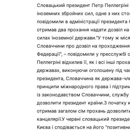
Словацький президент Петр Пеллегріні 
іноземних збройних сил, одне з них сто
повідомили в адміністрації президента 
отримав два прохання надати дозвіл на
силах іноземної держави."У тому ж міс
Словаччини про дозвіл на проходження 
Федерації", – повідомили у пресслужбі
Пеллегріні відхилив її, як і всі інші пр
державах, виконуючи оголошену під час
президента, Словаччина як держава-ч
принципи міжнародного права і підтрим
із законодавством Словаччини, службу 
дозволити президент країни.З початку к
отримав загалом сім прохань дозволити
канцелярії.У червні словацький президе
Києва і сподівається на його "позитивн