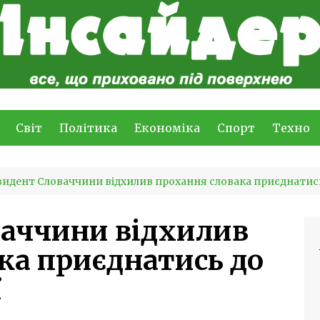
Світ
Політика
Економіка
Спорт
Техно
идент Словаччини відхилив прохання словака приєднатись 
ваччини відхилив
ка приєднатись до
ї