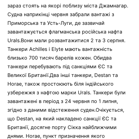
зараз стоять на якорі поблизу міста Джамнагар.
Судна наприкінці червня забрали вантажі з
Приморська та Усть-Луги, де зазвичай
завантажується флагманська російська нафта
Urals.Вони мали розвантажитися 2 та 3 серпня.
Танкери Achilles і Elyte мають вантажність
близько 700 тисяч барелів кожен. Обидва
танкери перебувають під санкціями ЄС та
Великої Британії.Два інші танкери, Destan та
Horae, також простоюють біля індійського
узбережжя з нафтою марки Urals. Танкери були
завантажені в період з 24 червня по 1 липня,
згідно з даними відстеження суден.Очікується,
що Destan, на який накладено санкції ЄС та
Британії, досягне порту Сікка найближчими
днями. Horae, пункт призначення якого