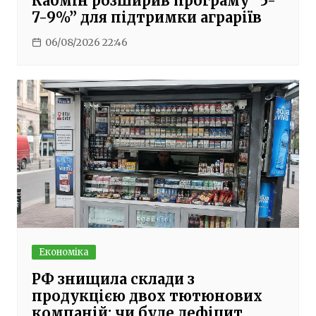
Кабмін розширив програму “5-
7-9%” для підтримки аграріїв
06/08/2026 22:46
Економіка
РФ знищила склади з
продукцією двох тютюнових
компаній: чи буде дефіцит