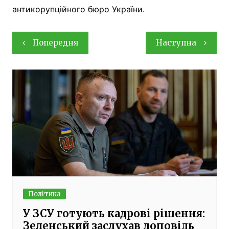
антикорупційного бюро України.
Навігація
Попередня
Наступна
записів
Політика
У ЗСУ готують кадрові рішення:
Зеленський заслухав доповідь