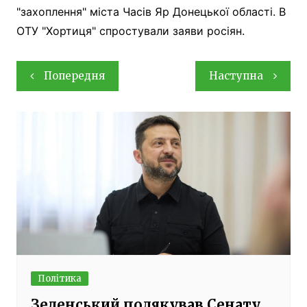
"захоплення" міста Часів Яр Донецької області. В
ОТУ "Хортиця" спростували заяви росіян.
Навігація
Попередня
Наступна
записів
Політика
Зеленський подякував Сенату