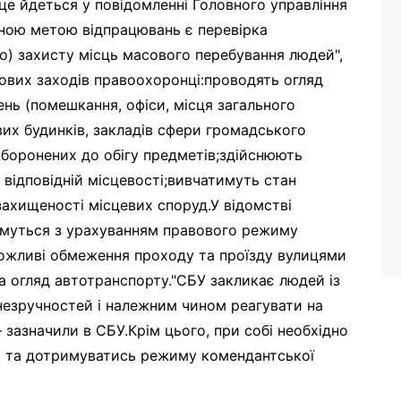
 це йдеться у повідомленні Головного управління
овною метою відпрацювань є перевірка
о) захисту місць масового перебування людей",
кових заходів правоохоронці:проводять огляд
ень (помешкання, офіси, місця загального
их будинків, закладів сфери громадського
боронених до обігу предметів;здійснюють
 відповідній місцевості;вивчатимуть стан
захищеності місцевих споруд.У відомстві
имуться з урахуванням правового режиму
можливі обмеження проходу та проїзду вулицями
а огляд автотранспорту."СБУ закликає людей із
езручностей і належним чином реагувати на
– зазначили в СБУ.Крім цього, при собі необхідно
, та дотримуватись режиму комендантської