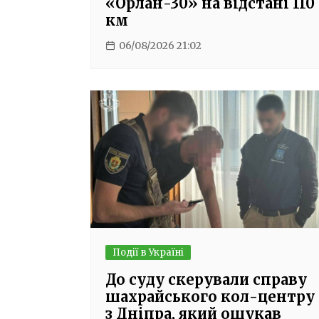
«Орлан-30» на відстані 110
км
06/08/2026 21:02
Події в Україні
До суду скерували справу
шахрайського кол-центру
з Дніпра, який ошукав