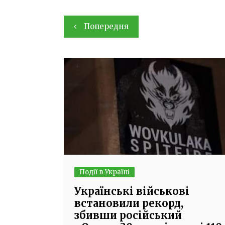
Навігація
Попередня
записів
Події в Україні
Українські військові
встановили рекорд,
збивши російський