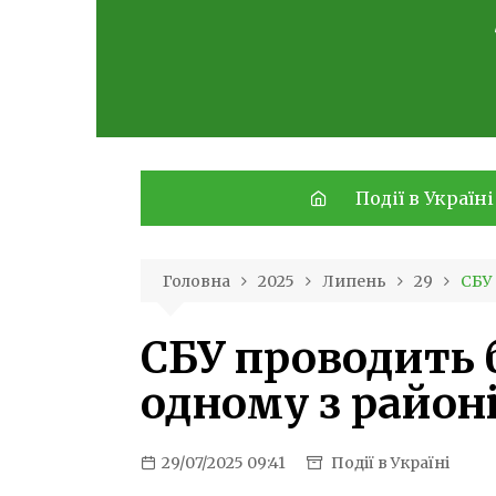
Skip
to
content
Події в Україні
Головна
2025
Липень
29
СБУ 
СБУ проводить 
одному з районі
29/07/2025 09:41
Події в Україні