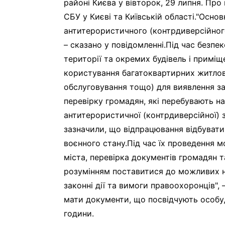
районі Києва у вівторок, 29 липня. Про
СБУ у Києві та Київській області."Осн
антитерористичного (контрдиверсійног
– сказано у повідомленні.Під час безпе
території та окремих будівель і приміщ
користування багатоквартирних житлов
обслуговування тощо) для виявлення за
перевірку громадян, які перебувають на
антитерористичної (контрдиверсійної) 
зазначили, що відпрацювання відбуват
воєнного стану.Під час їх проведення 
міста, перевірка документів громадян т
розумінням поставитися до можливих н
законні дії та вимоги правоохоронців", 
мати документи, що посвідчують особу
години.