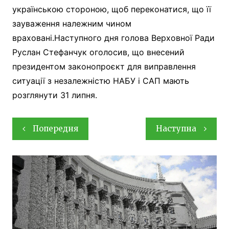
українською стороною, щоб переконатися, що її
зауваження належним чином
враховані.Наступного дня голова Верховної Ради
Руслан Стефанчук оголосив, що внесений
президентом законопроєкт для виправлення
ситуації з незалежністю НАБУ і САП мають
розглянути 31 липня.
Навігація
Попередня
Наступна
записів