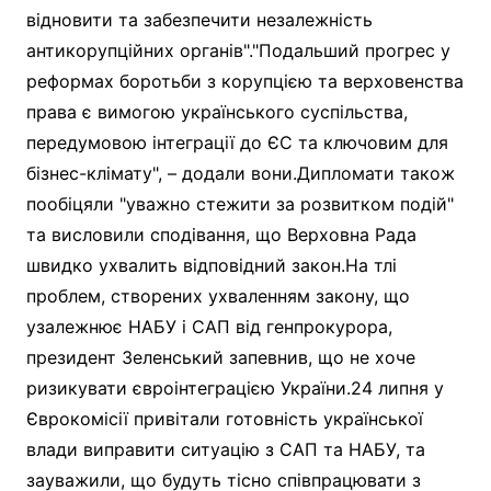
відновити та забезпечити незалежність
антикорупційних органів"."Подальший прогрес у
реформах боротьби з корупцією та верховенства
права є вимогою українського суспільства,
передумовою інтеграції до ЄС та ключовим для
бізнес-клімату", – додали вони.Дипломати також
пообіцяли "уважно стежити за розвитком подій"
та висловили сподівання, що Верховна Рада
швидко ухвалить відповідний закон.На тлі
проблем, створених ухваленням закону, що
узалежнює НАБУ і САП від генпрокурора,
президент Зеленський запевнив, що не хоче
ризикувати євроінтеграцією України.24 липня у
Єврокомісії привітали готовність української
влади виправити ситуацію з САП та НАБУ, та
зауважили, що будуть тісно співпрацювати з