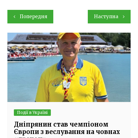
Навігація
Попередня
Наступна
записів
Події в Україні
Дніпрянин став чемпіоном
Європи з веслування на човнах