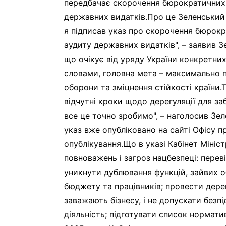
передбачає скорочення бюрократичних 
державних видатків.Про це Зеленський 
я підписав указ про скорочення бюрокр
аудиту державних видатків", – заявив З
що очікує від уряду України конкретних
словами, головна мета – максимально 
оборони та зміцнення стійкості країни
відчутні кроки щодо дерегуляції для з
все це точно зробимо", – наголосив Зе
указ вже опубліковано на сайті Офісу п
опублікування.Що в указі Кабінет Мініс
повноважень і загроз нацбезпеці: пере
уникнути дублювання функцій, зайвих о
бюджету та працівників; провести дерег
заважають бізнесу, і не допускати без
діяльність; підготувати список норматив