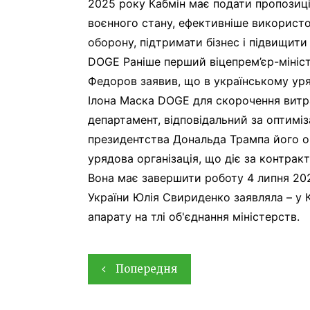
2025 року Кабмін має подати пропозиці
воєнного стану, ефективніше використ
оборону, підтримати бізнес і підвищити
DOGE Раніше перший віцепрем’єр-мініс
Федоров заявив, що в українському ур
Ілона Маска DOGE для скорочення вит
департамент, відповідальний за оптиміз
президентства Дональда Трампа його о
урядова організація, що діє за контра
Вона має завершити роботу 4 липня 202
України Юлія Свириденко заявляла – у 
апарату на тлі об'єднання міністерств.
Навігація
Попередня
записів