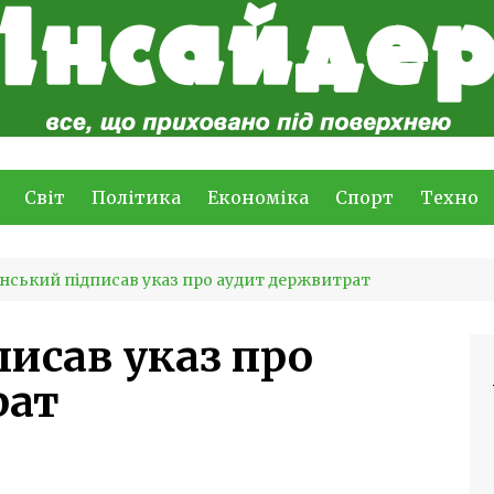
Світ
Політика
Економіка
Спорт
Техно
нський підписав указ про аудит держвитрат
писав указ про
рат