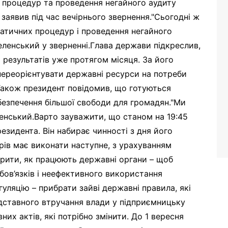
процедур та проведення негайного аудиту
заявив під час вечірнього звернення."Сьогодні ж
атичних процедур і проведення негайного
еленський у зверненні.Глава держави підкреслив,
 результатів уже протягом місяця. За його
переорієнтувати державні ресурси на потреби
.Також президент повідомив, що готуються
абезпечення більшої свободи для громадян."Ми
ленський.Варто зауважити, що станом на 19:45
резидента. Він набирає чинності з дня його
трів має виконати наступне, з урахуванням
вірити, як працюють державні органи – щоб
бов’язків і неефективного використання
уляцію – прибрати зайві державні правила, які
підставного втручання влади у підприємницьку
них актів, які потрібно змінити. До 1 вересня