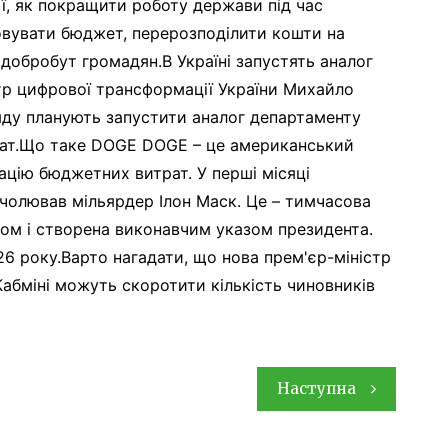
ї, як покращити роботу держави під час
овувати бюджет, перерозподілити кошти на
 добробут громадян.В Україні запустять аналог
тр цифрової трансформації України Михайло
яду планують запустити аналог департаменту
рат.Що таке DOGE DOGE – це американський
ацію бюджетних витрат. У перші місяці
чолював мільярдер Ілон Маск. Це – тимчасова
ктом і створена виконавчим указом президента.
6 року.Варто нагадати, що нова прем'єр-міністр
Кабміні можуть скоротити кількість чиновників
Наступна