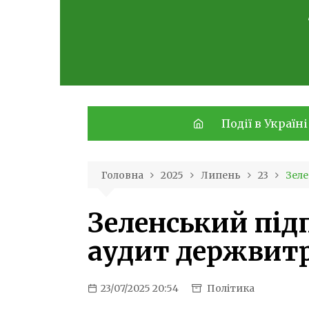
Skip
to
content
Події в Україні
Головна
2025
Липень
23
Зеле
Зеленський під
аудит держвит
23/07/2025 20:54
Політика