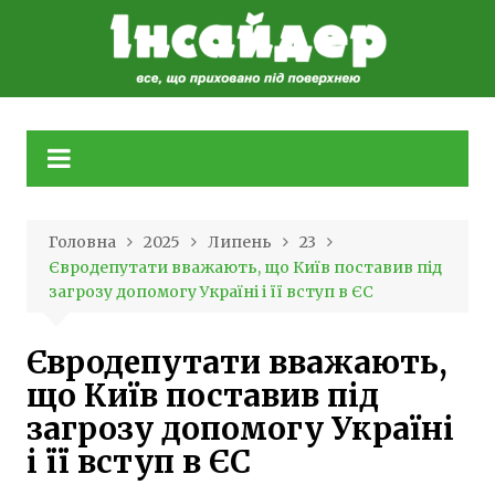
Skip
to
content
Головна
2025
Липень
23
Євродепутати вважають, що Київ поставив під
загрозу допомогу Україні і її вступ в ЄС
Євродепутати вважають,
що Київ поставив під
загрозу допомогу Україні
і її вступ в ЄС