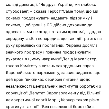
складі делегації. "Як друзі України, ми глибоко
стурбовані", – сказав Гербст."Саме тому, що ми
хочемо продовжувати надавати підтримку і
хочемо, щоб гроші з ЄС дійсно доходили до
адр есатів, ми не згодні з таким кроком", – додав
євродепутат.Він попередив, що такі дії грають на
руку кремлівській пропаганді: "Україна досягла
значного прогресу і повинна продовжувати
рухатися в цьому напрямку".Девід Макалістер,
голова Комітету з питань закордонних справ
Європейського парламенту, заявив виданню, що
цей крок "викликає серйозні питання щодо
незалежності центральних інститутів боротьби з
корупцією". Депутат Європарламенту від Вільної
демократичної партії Моріц Кернер також різко
критикує такі дії. "Без незалежної боротьби з