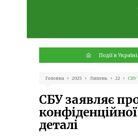
Skip
to
content
Події в Україні
Головна
2025
Липень
22
СБУ 
СБУ заявляє про
конфіденційної
деталі