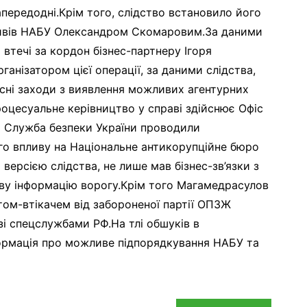
ередодні.Крім того, слідство встановило його
ктивів НАБУ Олександром Скомаровим.За даними
 втечі за кордон бізнес-партнеру Ігоря
анізатором цієї операції, за даними слідства,
ні заходи з виявлення можливих агентурних
роцесуальне керівництво у справі здійснює Офіс
 Служба безпеки України проводили
ого впливу на Національне антикорупційне бюро
версією слідства, не лише мав бізнес-зв’язки з
иву інформацію ворогу.Крім того Магамедрасулов
том-втікачем від забороненої партії ОПЗЖ
і спецслужбами РФ.На тлі обшуків в
формація про можливе підпорядкування НАБУ та