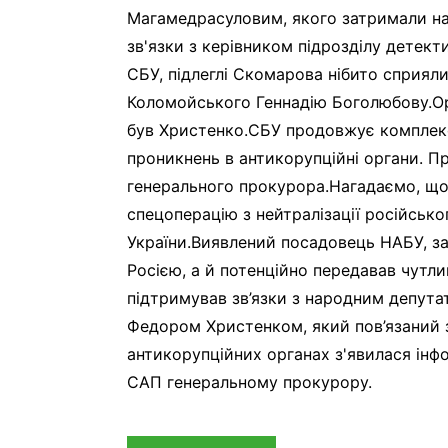
Магамедрасуловим, якого затримали нап
зв'язки з керівником підрозділу дете
СБУ, підлеглі Скомарова нібито сприяли
Коломойського Геннадію Боголюбову.Орг
був Христенко.СБУ продовжує комплекс
проникнень в антикорупційні органи. П
генерального прокурора.Нагадаємо, що
спецоперацію з нейтралізації російськ
України.Виявлений посадовець НАБУ, за 
Росією, а й потенційно передавав чутл
підтримував зв’язки з народним депута
Федором Христенком, який пов’язаний з
антикорупційних органах з'явилася ін
САП генеральному прокурору.