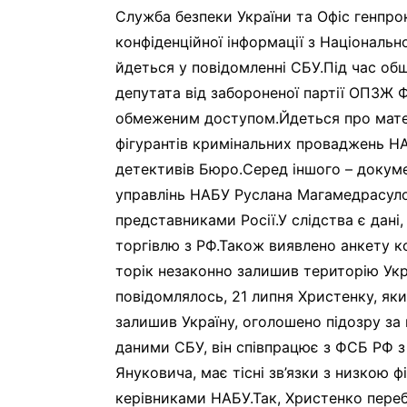
Служба безпеки України та Офіс генпро
конфіденційної інформації з Національн
йдеться у повідомленні СБУ.Під час об
депутата від забороненої партії ОПЗЖ
обмеженим доступом.Йдеться про матер
фігурантів кримінальних проваджень НА
детективів Бюро.Серед іншого – докуме
управлінь НАБУ Руслана Магамедрасуло
представниками Росії.У слідства є дані
торгівлю з РФ.Також виявлено анкету 
торік незаконно залишив територію Укр
повідомлялось, 21 липня Христенку, як
залишив Україну, оголошено підозру за
даними СБУ, він співпрацює з ФСБ РФ з
Януковича, має тісні зв’язки з низкою 
керівниками НАБУ.Так, Христенко переб