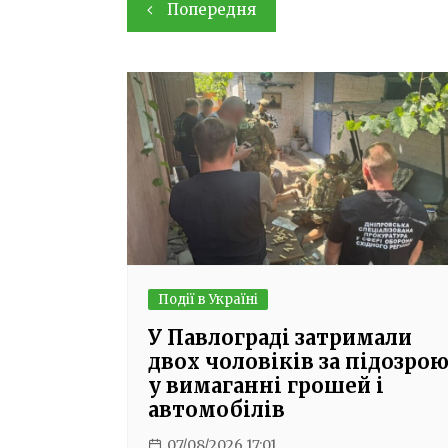
Навігація
Попередня
записів
Події в Україні
У Павлограді затримали
двох чоловіків за підозро
у вимаганні грошей і
автомобілів
07/08/2026 17:01