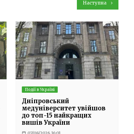
Наступна
Події в Україні
Дніпровський
ю
медуніверситет увійшов
до топ-15 найкращих
вишів України
07/08/2026 16:01