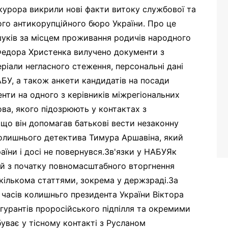
курора викрили нові факти витоку службової та
ого антикорупційного бюро України. Про це
шуків за місцем проживання родичів народного
 Федора Христенка вилучено документи з
іали негласного стеження, персональні дані
БУ, а також анкети кандидатів на посади
нти на одного з керівників міжрегіональних
ва, якого підозрюють у контактах з
, що він допомагав батькові вести незаконну
колишнього детектива Тимура Аршавіна, який
аїни і досі не повернувся.Зв'язки у НАБУЯк
ий з початку повномасштабного вторгнення
 кількома статтями, зокрема у держзраді.За
 часів колишньго президента України Віктора
фігурантів проросійського підпілля та окремими
уває у тісному контакті з Русланом