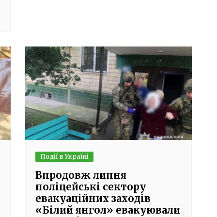
Події в Україні
Впродовж липня
поліцейські сектору
евакуаційних заходів
«Білий янгол» евакуювали