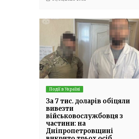
Події в Україні
За 7 тис. доларів обіцяли
вивезти
військовослужбовця з
частини: на
Дніпропетровщині
викрито трьох осіб