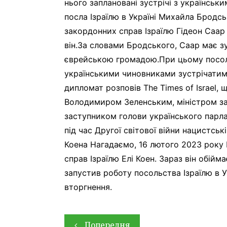
нього заплановані зустрічі з українсь
посла Ізраїлю в Україні Михайла Бродсько
закордонних справ Ізраїлю Гідеон Саар 
він.За словами Бродського, Саар має зу
єврейською громадою.При цьому посол 
українськими чиновниками зустрічатим
дипломат розповів The Times of Israel,
Володимиром Зеленським, міністром за
заступником голови українського парла
під час Другої світової війни нацистськ
Коена Нагадаємо, 16 лютого 2023 року К
справ Ізраїлю Елі Коен. Зараз він обійма
запустив роботу посольства Ізраїлю в У
вторгнення.
Навігація
Попередня