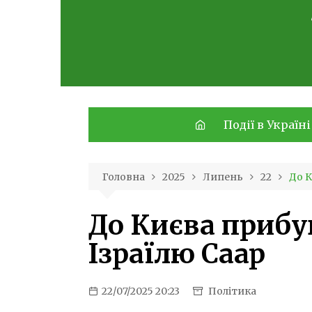
Skip
to
content
Події в Україні
Головна
2025
Липень
22
До К
До Києва прибу
Ізраїлю Саар
22/07/2025 20:23
Політика