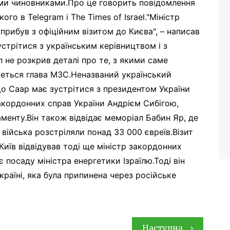
кими чиновниками.Про це говорить повідомлення
го в Telegram і The Times of Israel."Міністр
прибув з офіційним візитом до Києва", – написав
стрітися з українським керівництвом і з
не розкрив деталі про те, з якими саме
еться глава МЗС.Неназваний український
 що Саар має зустрітися з президентом України
кордонних справ України Андрієм Сибігою,
менту.Він також відвідає меморіал Бабин Яр, де
і війська розстріляли понад 33 000 євреїв.Візит
иїв відвідував тоді ще міністр закордонних
є посаду міністра енергетики Ізраїлю.Тоді він
країні, яка була припинена через російське
Наступна