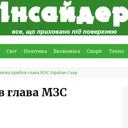
Світ
Політика
Економіка
Спорт
Техно
иєва прибув глава МЗС Ізраїлю Саар
в глава МЗС