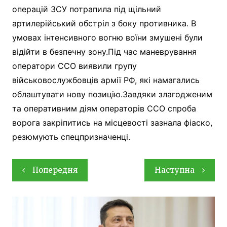
операцій ЗСУ потрапила під щільний
артилерійський обстріл з боку противника. В
умовах інтенсивного вогню воїни змушені були
відійти в безпечну зону.Під час маневрування
оператори ССО виявили групу
військовослужбовців армії РФ, які намагались
облаштувати нову позицію.Завдяки злагодженим
та оперативним діям операторів ССО спроба
ворога закріпитись на місцевості зазнала фіаско,
резюмують спецпризначенці.
Навігація
Попередня
Наступна
записів