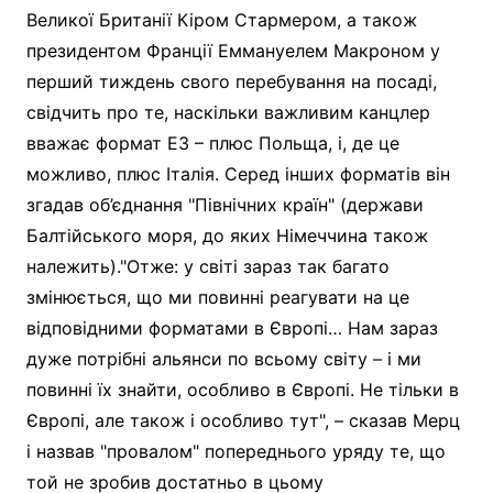
Великої Британії Кіром Стармером, а також
президентом Франції Еммануелем Макроном у
перший тиждень свого перебування на посаді,
свідчить про те, наскільки важливим канцлер
вважає формат E3 – плюс Польща, і, де це
можливо, плюс Італія. Серед інших форматів він
згадав об’єднання "Північних країн" (держави
Балтійського моря, до яких Німеччина також
належить)."Отже: у світі зараз так багато
змінюється, що ми повинні реагувати на це
відповідними форматами в Європі… Нам зараз
дуже потрібні альянси по всьому світу – і ми
повинні їх знайти, особливо в Європі. Не тільки в
Європі, але також і особливо тут", – сказав Мерц
і назвав "провалом" попереднього уряду те, що
той не зробив достатньо в цьому