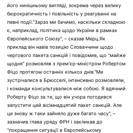
його нинішньому вигляді, зокрема через велику
бюрократичність і повільність у реагуванні на
певні події."Зараз ми бачимо, наскільки складною
є, наприклад, політика щодо України в рамках
Європейського Союзу", – сказав Мерц.Як
приклад він навів позицію Словаччини щодо
чергового пакета санкцій і повідомив, що "майже
щодня" розмовляв з прем'єр-міністром Робертом
Фіцо протягом останніх кількох днів."Ми
зустрічалися в Брюсселі, інтенсивно розмовляли,
і команди консультувалися між собою. Я вдячний
Роберту Фіцо за те, що він учора погодився
запустити цей вісімнадцятий пакет санкцій. Але
це знову ж таки зайняло дуже багато часу", –
зазначив глава уряду ФРН і закликав до
"покращення ситуації в Європейському