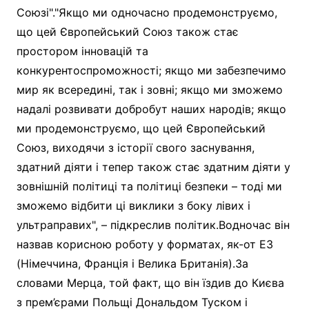
Союзі"."Якщо ми одночасно продемонструємо,
що цей Європейський Союз також стає
простором інновацій та
конкурентоспроможності; якщо ми забезпечимо
мир як всередині, так і зовні; якщо ми зможемо
надалі розвивати добробут наших народів; якщо
ми продемонструємо, що цей Європейський
Союз, виходячи з історії свого заснування,
здатний діяти і тепер також стає здатним діяти у
зовнішній політиці та політиці безпеки – тоді ми
зможемо відбити ці виклики з боку лівих і
ультраправих", – підкреслив політик.Водночас він
назвав корисною роботу у форматах, як-от Е3
(Німеччина, Франція і Велика Британія).За
словами Мерца, той факт, що він їздив до Києва
з прем’єрами Польщі Дональдом Туском і