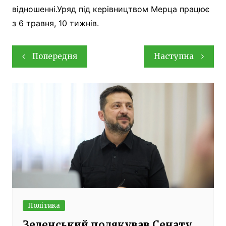
відношенні.Уряд під керівництвом Мерца працює
з 6 травня, 10 тижнів.
Навігація
Попередня
Наступна
записів
Політика
Зеленський подякував Сенату