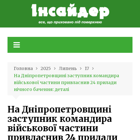
Skip
to
content
Головна
2025
Липень
17
На Дніпропетровщині заступник командира
військової частини привласнив 24 прилади
нічного бачення: деталі
На Дніпропетровщині
заступник командира
військової частини
привласнив 24 прилади