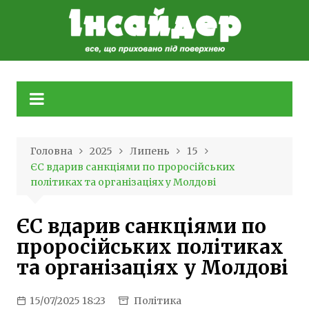
Skip
to
content
Головна
2025
Липень
15
ЄС вдарив санкціями по проросійських
політиках та організаціях у Молдові
ЄС вдарив санкціями по
проросійських політиках
та організаціях у Молдові
15/07/2025 18:23
Політика