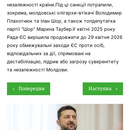
незалежності країни.Під ці санкції потрапили,
зокрема, молдовські олігархи-втікачі Володимир
Плахотнюк та Ілан Шор, а також топдепутатка
партії "Шор" Марина Таубер.У квітні 2025 року
Рада ЄС вирішила продовжити до 29 квітня 2026
року обмежувальні заходи ЄС проти осіб,
відповідальних за дії, спрямовані на
дестабілізацію, підрив або загрозу суверенітету
та незалежності Молдови.
Навігація
Попередня
Наступна
записів