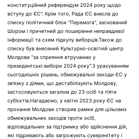
конституційний референдум 2024 року щодо
вступу до ЄС". Крім того, Рада ЄС внесла до
списку політичний блок "Перемога", заснований
Шором і причетний до поширення неправдивої
інформації та схем підкупу виборців.Також до
списку був внесений Культурно-освітній центр
Молдови "за сприяння втручанню у
президентські вибори 2024 року".З урахуванням
сьогоднішніх рішень, обмежувальні заходи ЄС у
зв’язку з діями, що дестабілізують Молдову,
застосовуються загалом до 23 осіб та п’яти
суб’єктів.Нагадаємо, у квітні 2023 року ЄС на
прохання Молдови створив рамки для цільових
обмежувальних заходів проти осіб,
відповідальних за підтримку або здійснення дій,
які підривають або загрожують суверенітету і