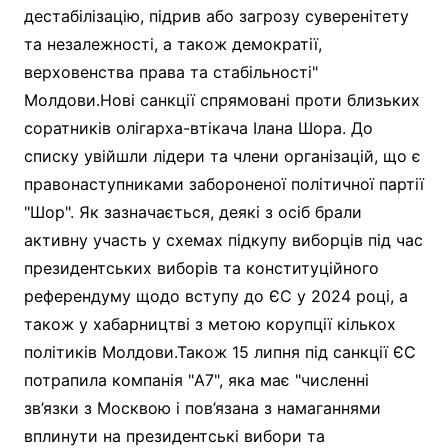
дестабілізацію, підрив або загрозу суверенітету
та незалежності, а також демократії,
верховенства права та стабільності"
Молдови.Нові санкції спрямовані проти близьких
соратників олігарха-втікача Ілана Шора. До
списку увійшли лідери та члени організацій, що є
правонаступниками забороненої політичної партії
"Шор". Як зазначається, деякі з осіб брали
активну участь у схемах підкупу виборців під час
президентських виборів та конституційного
референдуму щодо вступу до ЄС у 2024 році, а
також у хабарництві з метою корупції кількох
політиків Молдови.Також 15 липня під санкції ЄС
потрапила компанія "A7", яка має "численні
зв’язки з Москвою і пов’язана з намаганнями
вплинути на президентські вибори та