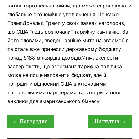
витка торговельної війни, що може спровокувати
глобальне економічне уповільнення.Що каже
ТрампДональд Трамп у своїх заявах наголосив,
що США "ледь розпочали" тарифну кампанію. За
його словами, введені раніше мита на автомобілі
та сталь вже принесли державному бюджету
понад $188 мільярдів доходів.Утім, експерти
застерігають, що агресивна тарифна політика
може не лише наповнити бюджет, але й
погіршити відносини США з ключовими
торговельними партнерами та створити нові
виклики для американського бізнесу.
Навігація
Попередня
Наступна
записів