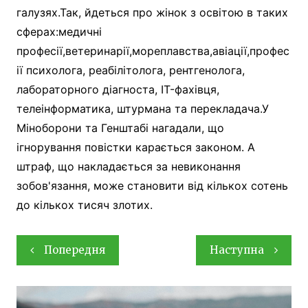
галузях.Так, йдеться про жінок з освітою в таких
сферах:медичні
професії,ветеринарії,мореплавства,авіації,профес
ії психолога, реабілітолога, рентгенолога,
лабораторного діагноста, IT-фахівця,
телеінформатика, штурмана та перекладача.У
Міноборони та Генштабі нагадали, що
ігнорування повістки карається законом. А
штраф, що накладається за невиконання
зобов'язання, може становити від кількох сотень
до кількох тисяч злотих.
Навігація
Попередня
Наступна
записів