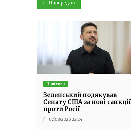
Навігація
Попередня
записів
Політика
Зеленський подякував
Сенату США за нові санкції
проти Росії
07/08/2026 22:24