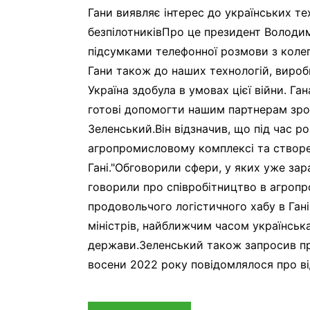
Гани виявляє інтерес до українських те
безпілотниківПро це президент Володи
підсумками телефонної розмови з коле
Гани також до наших технологій, виробн
Україна здобула в умовах цієї війни. Г
готові допомогти нашим партнерам зро
Зеленський.Він відзначив, що під час р
агропромисловому комплексі та створе
Гані."Обговорили сфери, у яких уже за
говорили про співробітництво в агроп
продовольчого логістичного хабу в Гані
міністрів, найближчим часом українська
держави.Зеленський також запросив пр
восени 2022 року повідомлялося про ві