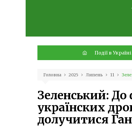
Skip
to
content
Події в Україні
Головна
2025
Липень
11
Зеле
Зеленський: До
українских дро
долучитися Ган