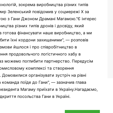
хнологій, зокрема виробництва різних типів
мир Зеленський повідомив у соцмережі X за
гою з Гани Джоном Драмані Магамою."Є інтерес
ицтва різних типів дронів і досвіду, який
ана готова фінансувати наше виробництво, а ми
бити їхні кордони захищеними", — розповів
озмови йшлося і про співробітництво в
ння продовольчого логістичного хабу в
раз можемо поглибити партнерство. Передусім
ромисловому комплексі та створення
. Домовилися організувати зустріч на рівні
 команда поїде до Гани", — зазначив глава
езидента Магаму приїхати в Україну.Нагадаємо,
дкриття посольства Гани в Україні.