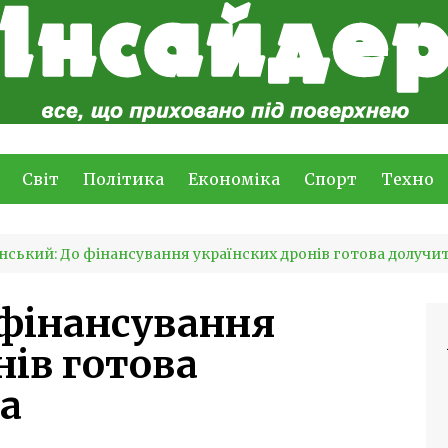
Світ
Політика
Економіка
Спорт
Техно
нський: До фінансування українских дронів готова долучи
 фінансування
нів готова
а