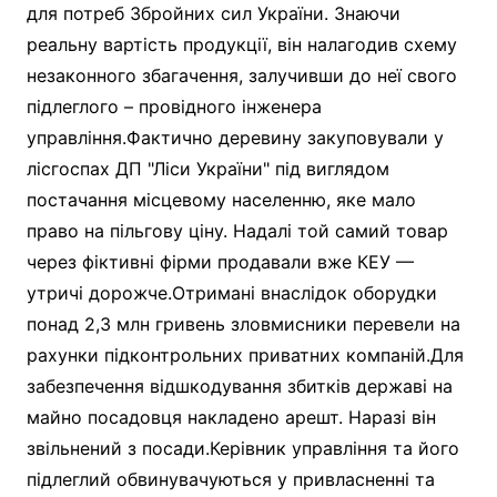
для потреб Збройних сил України. Знаючи
реальну вартість продукції, він налагодив схему
незаконного збагачення, залучивши до неї свого
підлеглого – провідного інженера
управління.Фактично деревину закуповували у
лісгоспах ДП "Ліси України" під виглядом
постачання місцевому населенню, яке мало
право на пільгову ціну. Надалі той самий товар
через фіктивні фірми продавали вже КЕУ —
утричі дорожче.Отримані внаслідок оборудки
понад 2,3 млн гривень зловмисники перевели на
рахунки підконтрольних приватних компаній.Для
забезпечення відшкодування збитків державі на
майно посадовця накладено арешт. Наразі він
звільнений з посади.Керівник управління та його
підлеглий обвинувачуються у привласненні та