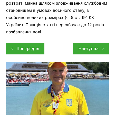
розтраті майна шляхом зловживання службовим
становищем в умовах воєнного стану, в
особливо великих розмірах (ч. 5 ст. 191 КК
України). Санкція статті передбачає до 12 років
позбавлення волі.
Навігація
Попередня
Наступна
записів