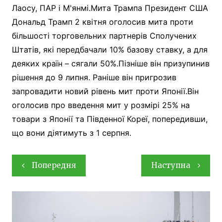
Лаосу, ПАР і М'янмі.Мита Трампа Президент США
Дональд Трамп 2 квітня оголосив мита проти
більшості торговельних партнерів Сполучених
Штатів, які передбачали 10% базову ставку, а для
деяких країн – сягали 50%.Пізніше він призупинив
рішення до 9 липня. Раніше він пригрозив
запровадити новий рівень мит проти Японії.Він
оголосив про введення мит у розмірі 25% на
товари з Японії та Південної Кореї, попередивши,
що вони діятимуть з 1 серпня.
Навігація
Попередня
Наступна
записів