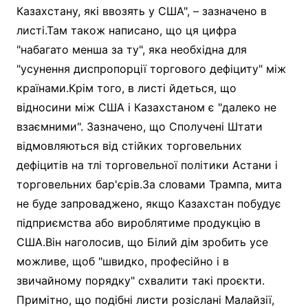
Казахстану, які ввозять у США", – зазначено в
листі.Там також написано, що ця цифра
"набагато менша за ту", яка необхідна для
"усунення диспропорції торгового дефіциту" між
країнами.Крім того, в листі йдеться, що
відносини між США і Казахстаном є "далеко не
взаємними". Зазначено, що Сполучені Штати
відмовляються від стійких торговельних
дефіцитів на тлі торговельної політики Астани і
торговельних бар'єрів.За словами Трампа, мита
не буде запроваджено, якщо Казахстан побудує
підприємства або вироблятиме продукцію в
США.Він наголосив, що Білий дім зробить усе
можливе, щоб "швидко, професійно і в
звичайному порядку" схвалити такі проєкти.
Примітно, що подібні листи розіслані Малайзії,