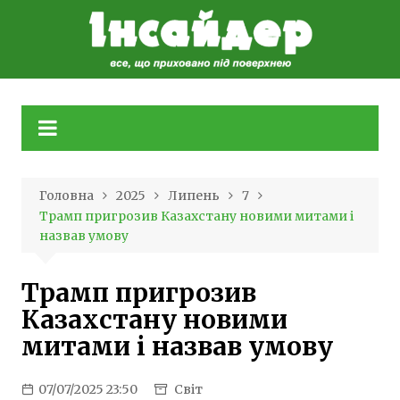
Skip
to
content
Головна
2025
Липень
7
Трамп пригрозив Казахстану новими митами і
назвав умову
Трамп пригрозив
Казахстану новими
митами і назвав умову
07/07/2025 23:50
Світ