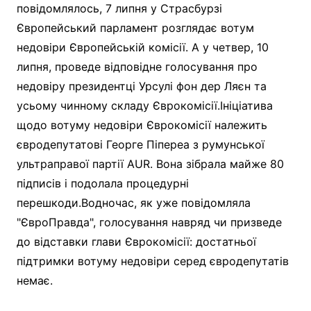
повідомлялось, 7 липня у Страсбурзі
Європейський парламент розглядає вотум
недовіри Європейській комісії. А у четвер, 10
липня, проведе відповідне голосування про
недовіру президентці Урсулі фон дер Ляєн та
усьому чинному складу Єврокомісії.Ініціатива
щодо вотуму недовіри Єврокомісії належить
євродепутатові Георге Піпереа з румунської
ультраправої партії AUR. Вона зібрала майже 80
підписів і подолала процедурні
перешкоди.Водночас, як уже повідомляла
"ЄвроПравда", голосування навряд чи призведе
до відставки глави Єврокомісії: достатньої
підтримки вотуму недовіри серед євродепутатів
немає.