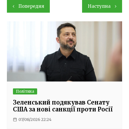
Навігація
Попередня
Наступна
записів
Політика
Зеленський подякував Сенату
США за нові санкції проти Росії
07/08/2026 22:24