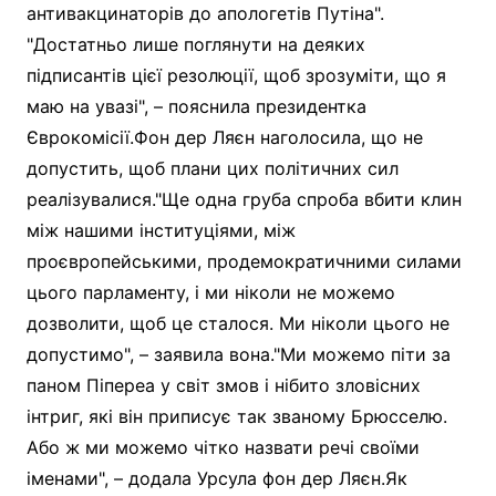
антивакцинаторів до апологетів Путіна".
"Достатньо лише поглянути на деяких
підписантів цієї резолюції, щоб зрозуміти, що я
маю на увазі", – пояснила президентка
Єврокомісії.Фон дер Ляєн наголосила, що не
допустить, щоб плани цих політичних сил
реалізувалися."Ще одна груба спроба вбити клин
між нашими інституціями, між
проєвропейськими, продемократичними силами
цього парламенту, і ми ніколи не можемо
дозволити, щоб це сталося. Ми ніколи цього не
допустимо", – заявила вона."Ми можемо піти за
паном Піпереа у світ змов і нібито зловісних
інтриг, які він приписує так званому Брюсселю.
Або ж ми можемо чітко назвати речі своїми
іменами", – додала Урсула фон дер Ляєн.Як