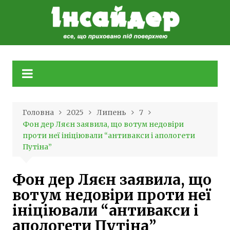
Skip
to
content
Головна
2025
Липень
7
Фон дер Ляєн заявила, що вотум недовіри
проти неї ініціювали “антивакси і апологети
Путіна”
Фон дер Ляєн заявила, що
вотум недовіри проти неї
ініціювали “антивакси і
апологети Путіна”