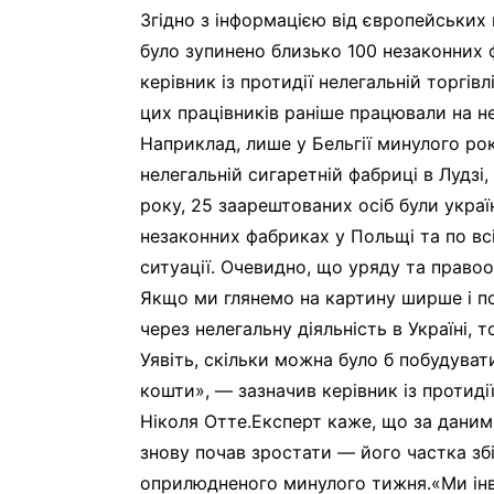
Згідно з інформацією від європейських
було зупинено близько 100 незаконних 
керівник із протидії нелегальній торгівлі
цих працівників раніше працювали на н
Наприклад, лише у Бельгії минулого рок
нелегальній сигаретній фабриці в Лудзі,
року, 25 заарештованих осіб були укра
незаконних фабриках у Польщі та по всі
ситуації. Очевидно, що уряду та прав
Якщо ми глянемо на картину ширше і п
через нелегальну діяльність в Україні, 
Уявіть, скільки можна було б побудувати
кошти», — зазначив керівник із протидії н
Ніколя Отте.Експерт каже, що за даними
знову почав зростати — його частка збіл
оприлюдненого минулого тижня.«Ми інв