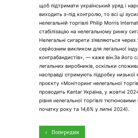
щоб підтримати український уряд і нар
виходить з-під контролю, то всі ці зуси
нелегальній торгівлі Philip Morris Intern
стабілізацію на нелегальному ринку сиг
Нелегальні сигарети з’являються через 
серйозним викликом для легальної індус
контрабандистів», — каже він.За його 
легальних виробників, оскільки спожив
насправді отримують підробку низької 
проєкту «Моніторинг нелегальної торгі
проводить Kantar Україна, у жовтні 202
рівня нелегальної торгівлі тютюновими 
початку року та 14,6% у липні 2024).
Навігація
Попередня