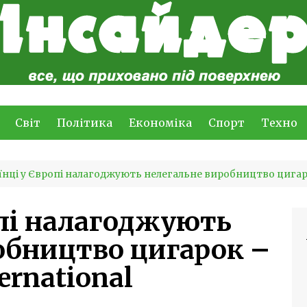
Світ
Політика
Економіка
Спорт
Техно
їнці у Європі налагоджують нелегальне виробництво цигарок 
опі налагоджують
обництво цигарок –
ternational