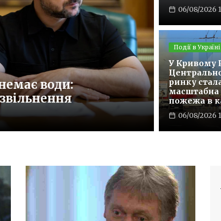
06/08/2026 
Події в Україні
У Кривому Р
Політика
Центральн
немає води:
Підтримк
ринку стал
масштабна
звільнення
але зал
пожежа в 
06/08/2026 20
06/08/2026 1