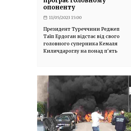
програє головному
опоненту
11/05/2023 15:00
Президент Туреччини Реджеп
Таїп Ердоган відстає від свого
головного суперника Кемаля
Киличдароглу на понад п'ять