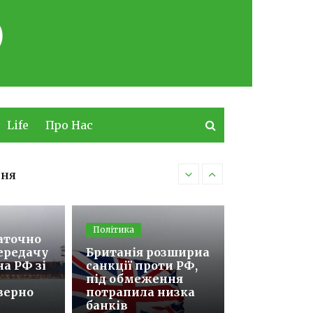
Life
Про Нас
ння
Підтримка вступу 
Політика
аточно
ередачу
Британія розшириа
на РФ зі
санкції проти РФ,
під обмеження
зерно
потрапила низка
банків