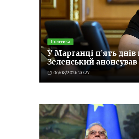
Політика
рд,
дстані
У Марганці п’ять днів 
Зеленський анонсував 
06/08/2026 20:27