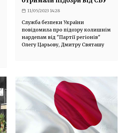
отримали підозри від СБУ
11/05/2023 14:28
Служба безпеки України
повідомила про підозру колишнім
нардепам від "Партії регіонів"
Олегу Царьову, Дмитру Святашу