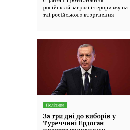
стратегії протистояння
російській загрозі і тероризму на
тлі російського вторгнення
Політика
За три дні до виборів у
Туреччині Ердоган