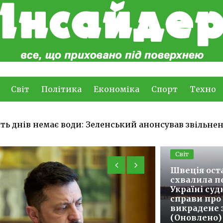
Світ
Політика
Економіка
Спорт
Техно
ять днів немає води: Зеленський анонсував звільне
Світ
Швеція ост
схвалила п
Україні суд
справи про
викрадене 
(Оновлено)