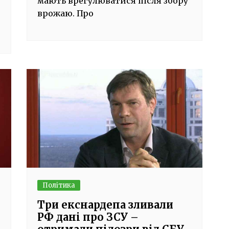
мають врегулюватися після збору
врожаю. Про
Політика
Три екснардепа зливали
РФ дані про ЗСУ –