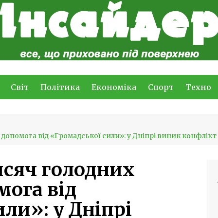
Світ
Політика
Економіка
Спорт
Техно
 допомога від «Громадської сили»: у Дніпрі виник конфлікт
исяч голодних
мога від
ли»: у Дніпрі