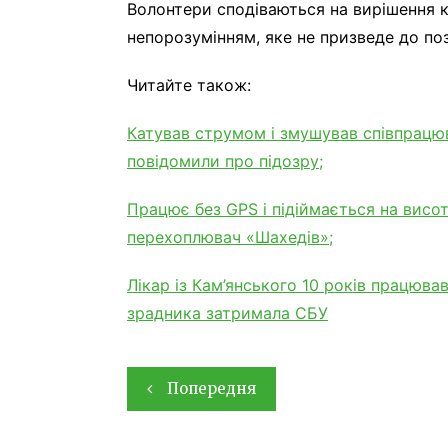
Волонтери сподіваються на вирішення к
непорозумінням, яке не призведе до по
Читайте також:
Катував струмом і змушував співпрацю
повідомили про підозру;
Працює без GPS і підіймається на висот
перехоплювач «Шахедів»;
Лікар із Кам’янського 10 років працюв
зрадника затримала СБУ
Навігація
Попередня
записів