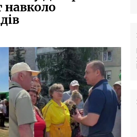
 навколо
дів