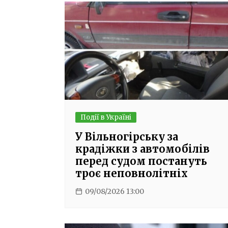
Події в Україні
У Вільногірську за
крадіжки з автомобілів
перед судом постануть
троє неповнолітніх
09/08/2026 13:00