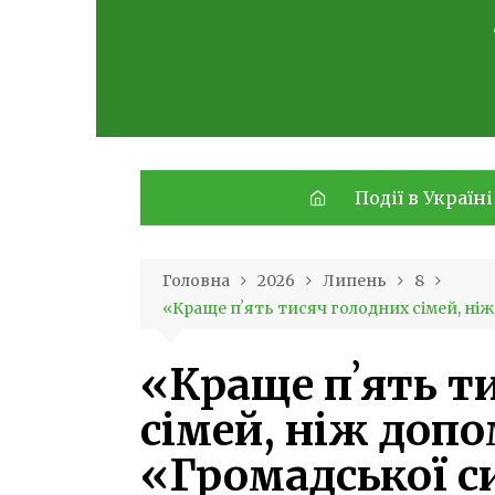
Skip
to
content
Події в Україні
Головна
2026
Липень
8
«Краще пʼять тисяч голодних сімей, ніж
«Краще пʼять т
сімей, ніж допо
«Громадської си