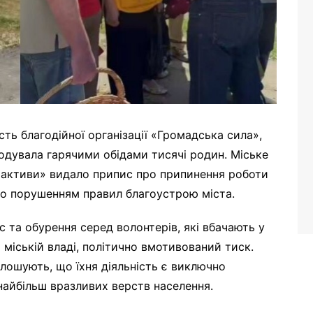
сть благодійної організації «Громадська сила»,
одувала гарячими обідами тисячі родин. Міське
 активи» видало припис про припинення роботи
ито порушенням правил благоустрою міста.
 та обурення серед волонтерів, які вбачають у
міській владі, політично вмотивований тиск.
лошують, що їхня діяльність є виключно
найбільш вразливих верств населення.