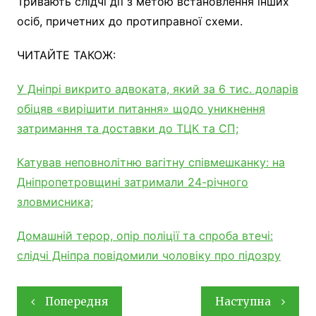
Тривають слідчі дії з метою встановлення інших
осіб, причетних до протиправної схеми.
ЧИТАЙТЕ ТАКОЖ:
У Дніпрі викрито адвоката, який за 6 тис. доларів
обіцяв «вирішити питання» щодо уникнення
затримання та доставки до ТЦК та СП;
Катував неповнолітню вагітну співмешканку: на
Дніпропетровщині затримали 24-річного
зловмисника;
Домашній терор, опір поліції та спроба втечі:
слідчі Дніпра повідомили чоловіку про підозру
Навігація
Попередня
Наступна