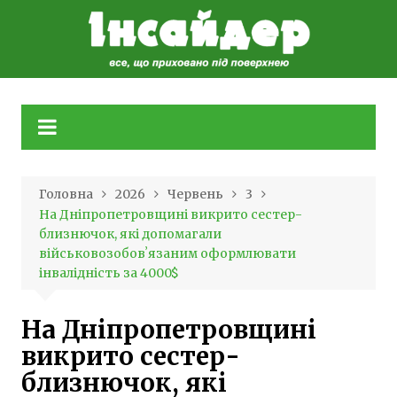
Skip
to
content
Головна
2026
Червень
3
На Дніпропетровщині викрито сестер-
близнючок, які допомагали
військовозобовʼязаним оформлювати
інвалідність за 4000$
На Дніпропетровщині
викрито сестер-
близнючок, які