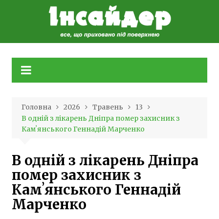
Skip
to
content
Головна
2026
Травень
13
В одній з лікарень Дніпра помер захисник з
Камʼянського Геннадій Марченко
В одній з лікарень Дніпра
помер захисник з
Камʼянського Геннадій
Марченко