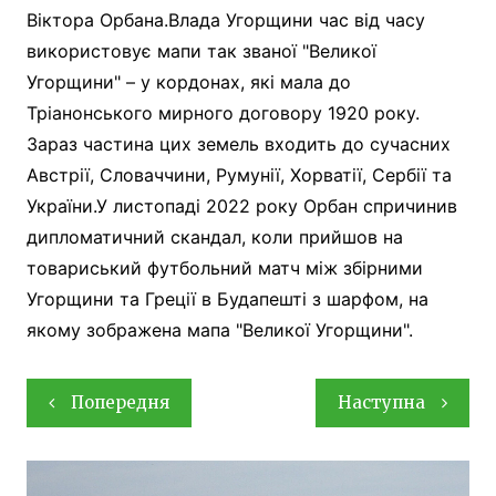
Віктора Орбана.Влада Угорщини час від часу
використовує мапи так званої "Великої
Угорщини" – у кордонах, які мала до
Тріанонського мирного договору 1920 року.
Зараз частина цих земель входить до сучасних
Австрії, Словаччини, Румунії, Хорватії, Сербії та
України.У листопаді 2022 року Орбан спричинив
дипломатичний скандал, коли прийшов на
товариський футбольний матч між збірними
Угорщини та Греції в Будапешті з шарфом, на
якому зображена мапа "Великої Угорщини".
Навігація
Попередня
Наступна
записів