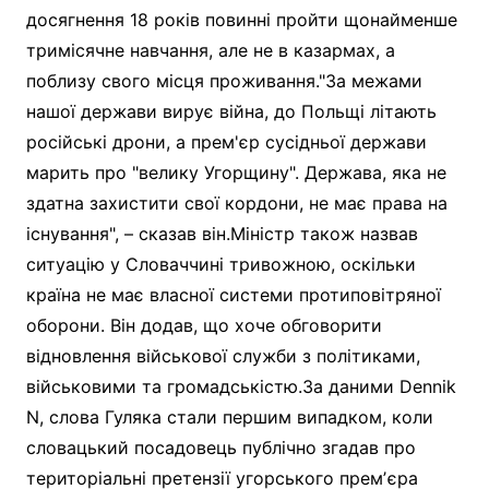
досягнення 18 років повинні пройти щонайменше
тримісячне навчання, але не в казармах, а
поблизу свого місця проживання."За межами
нашої держави вирує війна, до Польщі літають
російські дрони, а прем'єр сусідньої держави
марить про "велику Угорщину". Держава, яка не
здатна захистити свої кордони, не має права на
існування", – сказав він.Міністр також назвав
ситуацію у Словаччині тривожною, оскільки
країна не має власної системи протиповітряної
оборони. Він додав, що хоче обговорити
відновлення військової служби з політиками,
військовими та громадськістю.За даними Dennik
N, слова Гуляка стали першим випадком, коли
словацький посадовець публічно згадав про
територіальні претензії угорського премʼєра