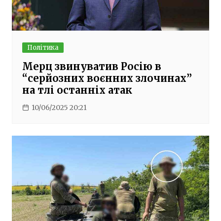
Політика
Мерц звинуватив Росію в
“серйозних воєнних злочинах”
на тлі останніх атак
10/06/2025 20:21